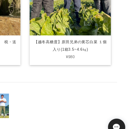
g 税・送
【越冬高糖度】原田兄弟の黄芯白菜 １個
入り(1箱3.5~4.6㎏)
¥980