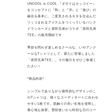
UNCOOL is COOL.『ダサイはカッコイー』
をコンセプトに『和』と『洋』と『遊び』の
融合を基本に、二度見されるネタを仕込んだ
ツッコまれるアイテムをつくっているパンク
ドランカーズと原田兄弟がコラボ『原田兄弟
TEE』の販売開始です
季節を問わず楽しめるクールな、いやアンク
ールなTシャツとして、新たに登場しました
「原田兄弟TEE」。その魅力をぜひご体感く
ださい！
*商品内容*
シンプルでありながら個性的なデザインのこ
のTシャツは、様々なコーディネートに合わせ
やすい1枚です。肌触りの良い生地を使用し、
着心地も抜群。普段使いから特別な日のコー