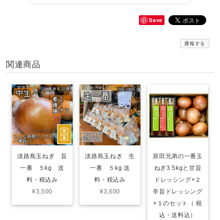
Save
通報する
関連商品
淡路島玉ねぎ 旨
淡路島玉ねぎ 生
原田兄弟の一番玉
一番 ５kg 送
一番 ５kg 送
ねぎ3.5kgと甘旨
料・税込み
料・税込み
ドレッシング×２
¥3,500
¥3,600
辛旨ドレッシング
×１のセット（ 税
込・送料込）