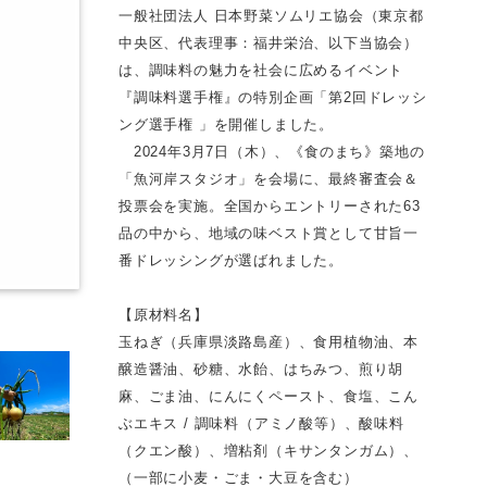
一般社団法人 日本野菜ソムリエ協会（東京都
中央区、代表理事：福井栄治、以下当協会）
は、調味料の魅力を社会に広めるイベント
『調味料選手権』の特別企画「第2回ドレッシ
ング選手権 」を開催しました。
2024年3月7日（木）、《食のまち》築地の
「魚河岸スタジオ」を会場に、最終審査会＆
投票会を実施。全国からエントリーされた63
品の中から、地域の味ベスト賞として甘旨一
番ドレッシングが選ばれました。
【原材料名】
玉ねぎ（兵庫県淡路島産）、食用植物油、本
醸造醤油、砂糖、水飴、はちみつ、煎り胡
麻、ごま油、にんにくペースト、食塩、こん
ぶエキス / 調味料（アミノ酸等）、酸味料
（クエン酸）、増粘剤（キサンタンガム）、
（一部に小麦・ごま・大豆を含む）