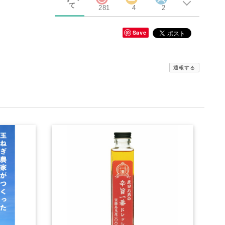
て
281
4
2
Save
通報する