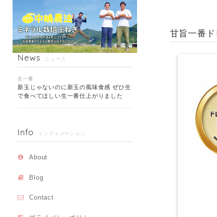
甘旨一番ド
News
ニュース
生一番
新玉じゃないのに新玉の風味食感 ぜひ生
で食べてほしい生一番仕上がりました
Info
インフォメーション
About
Blog
Contact