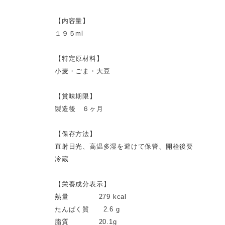
【内容量】
１９５ml
【特定原材料】
小麦・ごま・大豆
【賞味期限】
製造後 ６ヶ月
【保存方法】
直射日光、高温多湿を避けて保管、開栓後要
冷蔵
【栄養成分表示】
熱量 279 kcal
たんぱく質 2.6 g
脂質 20.1g