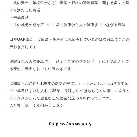
食の安全、環境保全など、農薬・肥料の管理農薬に関する多くの基
準を満たした農場
・中嶋農法
土の成分分析を行い、土壌の健康から人の健康までつながる農法
日本GAP協会・兵庫県・生科研に認められているのは淡路島でここの
玉ねぎだけです。
温暖な気候の淡路島で〘 ひょうご安心ブランド 〙にも認定されて
る安心で安全なおいしい玉ねぎです。
淡路島玉ねぎ作り130年の歴史の中で、もっとおいしい玉ねぎを求め
て中嶋農法を取り入れて35年、美味しいのはもちろんの事 ミネラル
バランスがとれた健全な土で健全な玉ねぎを作っています。
入り数 約 ５０個から１００
Ship to Japan only