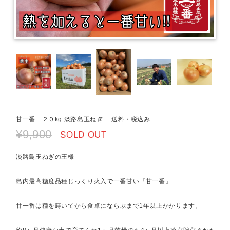
甘一番 ２０kg 淡路島玉ねぎ 送料・税込み
¥9,900
SOLD OUT
淡路島玉ねぎの王様
島内最高糖度品種じっくり火入で一番甘い『甘一番』
甘一番は種を蒔いてから食卓にならぶまで1年以上かかります。