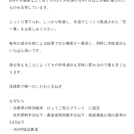
約8ヶ月健康な土で育てられ1ヶ月乾燥のち4ヶ月以上冷蔵貯蔵された
ものを出荷しています。
じっくり育てられ、しっかり乾燥し、氷温でじっくり熟成された『甘
一番』をお楽しみください。
毎年の成分分析による結果ですが糖度が一番高く、同時に辛味成分も
いちばん高いです。
熱を加えることによってその辛味成分も甘味に変わるので最も甘くな
ります。
淡路島で唯一のこだわり玉ねぎ
.
なぜなら
・兵庫県の特別栽培 ひょうご安心ブランド に認定
化学肥料半分以下・農薬使用回数半分以下・残留農薬が国の基準の
1/10以下
・JGAP認証農場