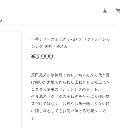
み
一番シリーズ玉ねぎ３kgとオリジナルドレッ
シング 送料・税込み
¥3,000
原田兄弟が淡路島でおじいちゃんから代々受
け継いだ大地で作られた玉ねぎと自社玉ねぎ
１００%使用のドレッシングのセット。
生食感のザクザクの玉ねぎをたっぷり使用野
菜だけではなく、お肉やお魚一味足りない時
に隠し味としてもお使い頂ける万能タレで
す。