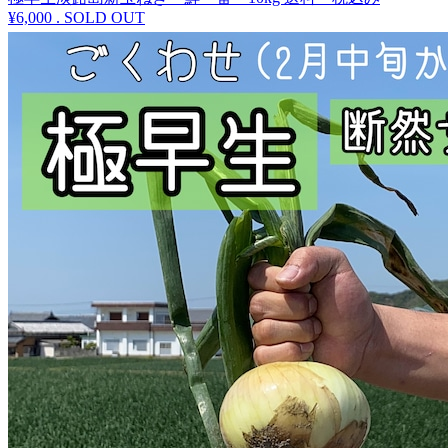
¥6,000
.
SOLD OUT