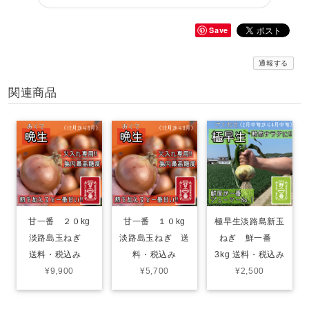
Save
通報する
関連商品
甘一番 ２０kg
甘一番 １０kg
極早生淡路島新玉
淡路島玉ねぎ
淡路島玉ねぎ 送
ねぎ 鮮一番
送料・税込み
料・税込み
3kg 送料・税込み
¥9,900
¥5,700
¥2,500