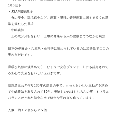
1/10以下
・JGAP認証農場
食の安全、環境保全など、農薬・肥料の管理農薬に関する多くの基
準を満たした農場
・中嶋農法
土の成分分析を行い、土壌の健康から人の健康までつながる農法
日本GAP協会・兵庫県・生科研に認められているのは淡路島でここの
玉ねぎだけです。
温暖な気候の淡路島で〘 ひょうご安心ブランド 〙にも認定されて
る安心で安全なおいしい玉ねぎです。
淡路島玉ねぎ作り130年の歴史の中で、もっとおいしい玉ねぎを求め
て中嶋農法を取り入れて35年、美味しいのはもちろんの事 ミネラル
バランスがとれた健全な土で健全な玉ねぎを作っています。
入数 約１２個から２５個