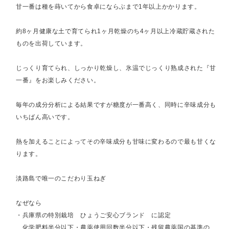
甘一番は種を蒔いてから食卓にならぶまで1年以上かかります。
約8ヶ月健康な土で育てられ1ヶ月乾燥のち4ヶ月以上冷蔵貯蔵された
ものを出荷しています。
じっくり育てられ、しっかり乾燥し、氷温でじっくり熟成された『甘
一番』をお楽しみください。
毎年の成分分析による結果ですが糖度が一番高く、同時に辛味成分も
いちばん高いです。
熱を加えることによってその辛味成分も甘味に変わるので最も甘くな
ります。
淡路島で唯一のこだわり玉ねぎ
なぜなら
・兵庫県の特別栽培 ひょうご安心ブランド に認定
化学肥料半分以下・農薬使用回数半分以下・残留農薬国の基準の